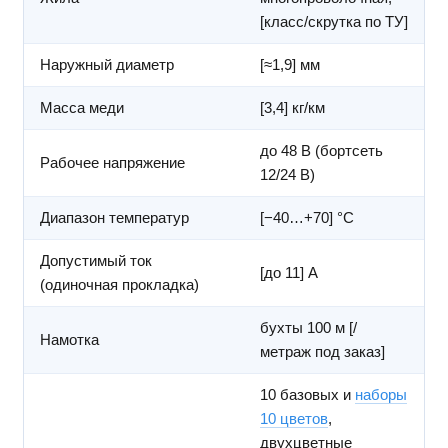
[класс/скрутка по ТУ]
Наружный диаметр
[≈1,9] мм
Масса меди
[3,4] кг/км
до 48 В (бортсеть
Рабочее напряжение
12/24 В)
Диапазон температур
[−40…+70] °C
Допустимый ток
[до 11] А
(одиночная прокладка)
бухты 100 м [/
Намотка
метраж под заказ]
10 базовых и
наборы
10 цветов
,
двухцветные