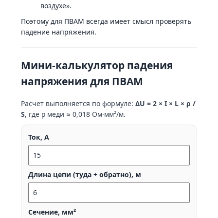
воздухе».
Поэтому для ПВАМ всегда имеет смысл проверять
падение напряжения.
Мини-калькулятор падения
напряжения для ПВАМ
Расчёт выполняется по формуле:
ΔU = 2 × I × L × ρ /
S
, где ρ меди ≈ 0,018 Ом·мм²/м.
Ток, А
Длина цепи (туда + обратно), м
Сечение, мм²