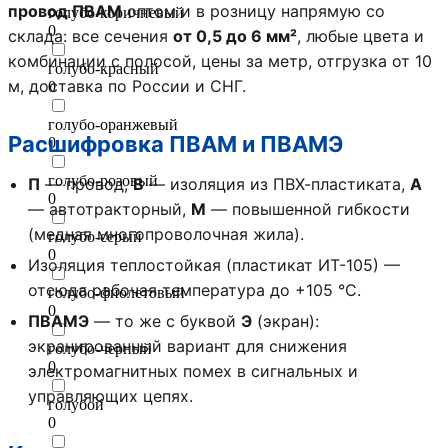
провод ПВАМ
оптом и в розницу напрямую со
голубо-коричневый
0
склада: все сечения
от 0,5 до 6 мм²
, любые цвета и
комбинации с полосой, цены за метр, отгрузка от 10
голубо-красный
м, доставка по России и СНГ.
0
голубо-оранжевый
Расшифровка ПВАМ и ПВАМЭ
0
голубо-розовый
П
— провод,
В
— изоляция из ПВХ-пластиката,
А
0
— автотракторный,
М
— повышенной гибкости
(медная многопроволочная жила).
голубо-серый
0
Изоляция теплостойкая (пластикат ИТ-105) —
отсюда рабочая температура до +105 °C.
голубо-фиолетовый
0
ПВАМЭ
— то же с буквой
Э
(экран):
экранированный вариант для снижения
голубо-черный
0
электромагнитных помех в сигнальных и
управляющих цепях.
голубой
0