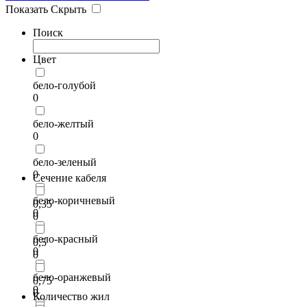
Показать
Скрыть
Поиск
Цвет
бело-голубой
0
бело-желтый
0
бело-зеленый
0
Сечение кабеля
бело-коричневый
0,35
0
0
бело-красный
0,5
0
0
бело-оранжевый
0,75
0
0
Количество жил