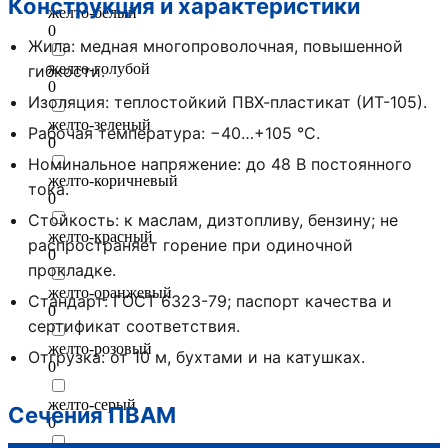
Конструкция и характеристики
желто-белый
0
Жила: медная многопроволочная, повышенной
желто-голубой
гибкости.
0
Изоляция: теплостойкий ПВХ-пластикат (ИТ-105).
желто-зеленый
Рабочая температура: −40…+105 °C.
0
Номинальное напряжение: до 48 В постоянного
желто-коричневый
тока.
0
Стойкость: к маслам, дизтопливу, бензину; не
желто-красный
распространяет горение при одиночной
0
прокладке.
желто-оранжевый
Стандарт: ГОСТ 6323-79; паспорт качества и
0
сертификат соответствия.
желто-розовый
Отгрузка: от 10 м, бухтами и на катушках.
0
желто-серый
Сечения ПВАМ
0