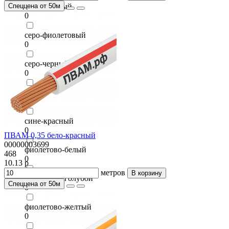
Спеццена от 50м
серо-розовый
0
серо-фиолетовый
0
серо-черный
0
серый
0
сине-красный
0
ПВАМ 0,35 бело-красный
00000003699
фиолетово-белый
468
0
10.13 р
метров
В корзину
фиолетово-голубой
Спеццена от 50м
0
фиолетово-желтый
0