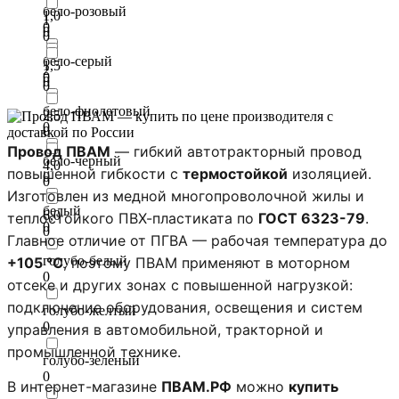
бело-розовый
1,0
1
0
0
0
бело-серый
1,5
2
0
0
0
бело-фиолетовый
2,5
0
0
Провод ПВАМ
— гибкий автотракторный провод
бело-черный
4,0
повышенной гибкости с
термостойкой
изоляцией.
0
0
Изготовлен из медной многопроволочной жилы и
белый
6,0
теплостойкого ПВХ-пластиката по
ГОСТ 6323-79
.
0
0
Главное отличие от ПГВА — рабочая температура до
голубо-белый
+105 °C
, поэтому ПВАМ применяют в моторном
0
отсеке и других зонах с повышенной нагрузкой:
подключение оборудования, освещения и систем
голубо-желтый
0
управления в автомобильной, тракторной и
промышленной технике.
голубо-зеленый
0
В интернет-магазине
ПВАМ.РФ
можно
купить