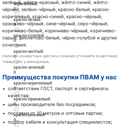
зелёный, жёлто-красный, жёлто-синий, жёлто-
коричневый
0
чёрный, зелёно-чёрный, красно-белый, красно-
коричневый, красно-синий, красно-чёрный,
красно-белый
оранжево-чёрный, сине-чёрный, серо-чёрный,
0
коричнево-белый, коричнево-чёрный, коричнево-
красно-голубой
серый, фиолетово-белый, чёрно-голубой и другие
0
сочетания.
красно-желтый
Наличие конкретных цветов и сечений уточняйте в карточках
0
товара или у менеджера.
красно-зеленый
0
Преимущества покупки ПВАМ у нас
красно-коричневый
соответствие ГОСТ, паспорт и сертификаты
0
качества;
красно-оранжевый
цены производителя без посредников;
0
поставки от 10 метров и оптовые партии;
красно-розовый
0
подбор кабеля и консультация специалистов;