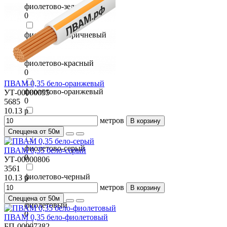
фиолетово-зеленый
0
фиолетово-коричневый
0
фиолетово-красный
0
ПВАМ 0,35 бело-оранжевый
фиолетово-оранжевый
УТ-00000055
0
5685
10.13 р
фиолетово-розовый
метров
В корзину
0
Спеццена от 50м
фиолетово-серый
ПВАМ 0,35 бело-серый
0
УТ-00000806
3561
фиолетово-черный
10.13 р
0
метров
В корзину
Спеццена от 50м
фиолетовый
0
ПВАМ 0,35 бело-фиолетовый
БП-00007382