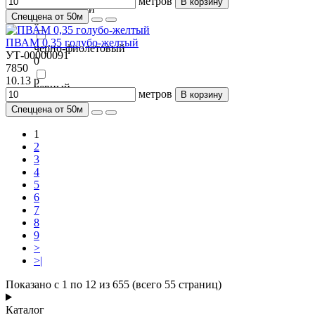
метров
В корзину
черно-серый
Спеццена от 50м
0
ПВАМ 0,35 голубо-желтый
черно-фиолетовый
УТ-00000091
0
7850
10.13 р
черный
метров
В корзину
0
Спеццена от 50м
1
2
3
4
5
6
7
8
9
>
>|
Показано с 1 по 12 из 655 (всего 55 страниц)
Каталог