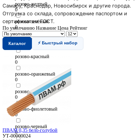
розово-желтый
Самару, Краснодар, Новосибирск и другие города.
0
Отгрузка со склада, сопровождение паспортом и
сертификатом ГОСТ.
розово-зелёный
0
По умолчанию
Название
Цена
Рейтинг
розово-коричневый
⚡ Быстрый набор
Каталог
0
розово-красный
0
розово-оранжевый
0
розово-серый
0
розово-фиолетовый
0
розово-черный
ПВАМ 0,35 бело-голубой
0
УТ-00000024