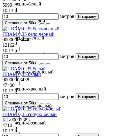
черно-белый
5999
0
10.13 р
метров
В корзину
черно-голубой
Спеццена от 50м
0
ПВАМ 0,35 бело-черный
черно-желтый
00000003444
0
12162
10.13 р
черно-зеленый
метров
В корзину
0
Спеццена от 50м
черно-коричневый
ПВАМ 0,35 белый
0
00000003438
47400
черно-красный
10.13 р
0
метров
В корзину
Спеццена от 50м
черно-оранжевый
0
ПВАМ 0,35 голубо-белый
БП-00007383
черно-розовый
4710
0
10.13 р