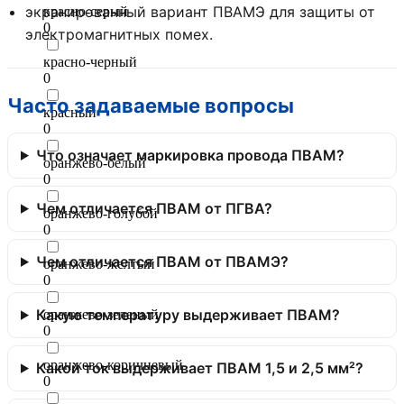
экранированный вариант ПВАМЭ для защиты от
красно-серый
0
электромагнитных помех.
красно-черный
0
Часто задаваемые вопросы
красный
0
Что означает маркировка провода ПВАМ?
оранжево-белый
0
Чем отличается ПВАМ от ПГВА?
оранжево-голубой
0
Чем отличается ПВАМ от ПВАМЭ?
оранжево-желтый
0
Какую температуру выдерживает ПВАМ?
оранжево-зеленый
0
оранжево-коричневый
Какой ток выдерживает ПВАМ 1,5 и 2,5 мм²?
0