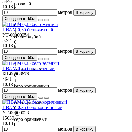
3446
розовый
10.13 р
0
метров
В корзину
Спеццена от 50м
серо-белый
0
ПВАМ 0,35 бело-желтый
УТ-00000054
серо-голубой
5244
0
10.13 р
метров
В корзину
серо-желтый
Спеццена от 50м
0
ПВАМ 0,35 бело-зеленый
серо-зеленый
БП-00008676
0
4641
10.13 р
серо-коричневый
метров
В корзину
0
Спеццена от 50м
серо-красный
ПВАМ 0,35 бело-коричневый
0
УТ-00000023
15639
серо-оранжевый
10.13 р
0
метров
В корзину