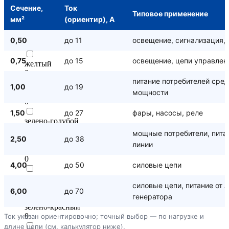
желто-фиолетовый
Сечение,
Ток
Типовое применение
0
мм²
(ориентир), А
желто-черный
0,50
до 11
освещение, сигнализация,
0
0,75
до 15
освещение, цепи управлен
желтый
0
питание потребителей сре
1,00
до 19
зелено-белый
мощности
0
1,50
до 27
фары, насосы, реле
зелено-голубой
0
мощные потребители, пит
2,50
до 38
линии
зелено-желтый
0
4,00
до 50
силовые цепи
зелено-коричневый
силовые цепи, питание от 
0
6,00
до 70
генератора
зелено-красный
0
Ток указан ориентировочно; точный выбор — по нагрузке и
длине цепи (см. калькулятор ниже).