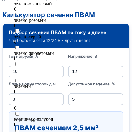
зелено-оранжевый
0
Калькулятор сечения ПВАМ
зелено-розовый
0
Подбор сечения ПВАМ по току и длине
зелено-серый
Для бортовой сети 12/24 В и других цепей
0
зелено-фиолетовый
Ток нагрузки, А
Напряжение, В
0
зелено-черный
0
Длина в одну сторону, м
Допустимое падение, %
зеленый
0
коричнево-белый
0
коричнево-голубой
Рекомендуем
0
ПВАМ сечением 2,5 мм²