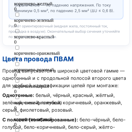
коричнево-желтый
Ограничение — по падению напряжения. По току
0
минимум 0,5 мм², по падению 2,5 мм² (ΔU ≤ 0,6 В).
коричнево-зеленый
0
Расчёт ориентировочный (медная жила, постоянный ток,
прокладка в воздухе). Окончательный выбор сечения уточняйте
коричнево-красный
по условиям эксплуатации.
0
коричнево-оранжевый
Цвета провода ПВАМ
0
коричнево-розовый
Провод выпускается в широкой цветовой гамме —
0
однотонный и с продольной полосой второго цвета
для удобной идентификации цепей при монтаже:
коричнево-серый
0
Однотонные:
белый, чёрный, красный, жёлтый,
зелёный, синий, голубой, коричневый, оранжевый,
коричнево-фиолетовый
0
серый, фиолетовый, розовый.
С полосой (комбинированные):
коричнево-черный
бело-чёрный, бело-
0
голубой, бело-коричневый, бело-серый, жёлто-