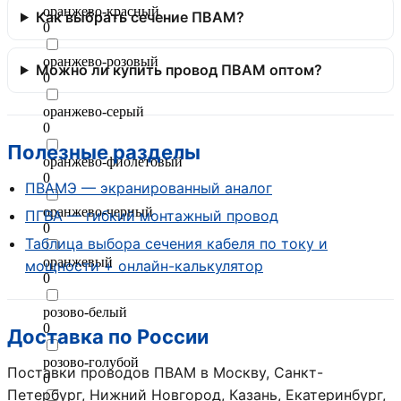
оранжево-красный
Как выбрать сечение ПВАМ?
0
оранжево-розовый
Можно ли купить провод ПВАМ оптом?
0
оранжево-серый
0
Полезные разделы
оранжево-фиолетовый
0
ПВАМЭ — экранированный аналог
оранжево-черный
ПГВА — гибкий монтажный провод
0
Таблица выбора сечения кабеля по току и
оранжевый
мощности + онлайн-калькулятор
0
розово-белый
0
Доставка по России
розово-голубой
Поставки проводов ПВАМ в Москву, Санкт-
0
Петербург, Нижний Новгород, Казань, Екатеринбург,